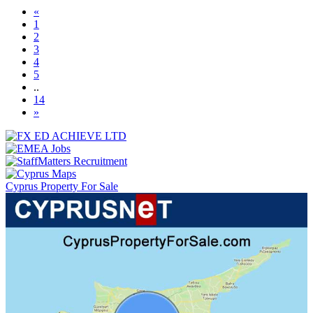
«
(current)
1
2
3
4
5
..
14
»
Cyprus Property For Sale