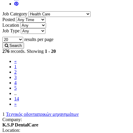
Job Category
Posted
Location
Job Type
results per page
Search
276
records. Showing
1 - 20
«
(current)
1
2
3
4
5
..
14
»
1
Τεχνικός οδοντιατρικών μηχανημάτων
Company:
K.S.P DentalCare
Location: