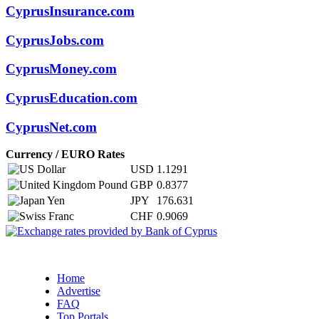
CyprusInsurance.com
CyprusJobs.com
CyprusMoney.com
CyprusEducation.com
CyprusNet.com
Currency / EURO Rates
USD
1.1291
GBP
0.8377
JPY
176.631
CHF
0.9069
Home
Advertise
FAQ
Top Portals